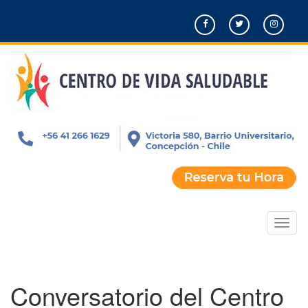
Pasar
al
contenido
principal
Toggl
naviga
Conversatorio del Centro