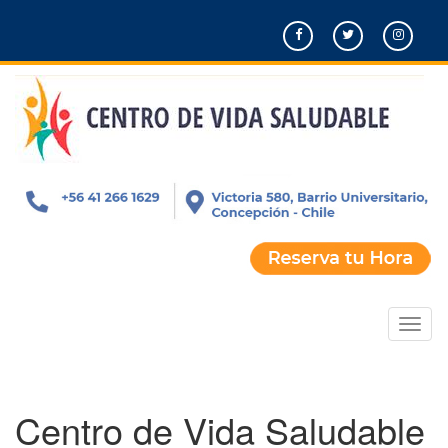
Pasar
al
contenido
principal
Toggl
naviga
Centro de Vida Saludable