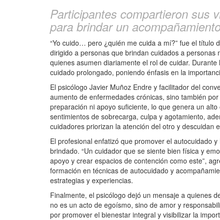
Participantes compartieron sus v
para brindar un acompañamiento
“Yo cuido… pero ¿quién me cuida a mí?” fue el título 
dirigido a personas que brindan cuidados a personas 
quienes asumen diariamente el rol de cuidar. Durante l
cuidado prolongado, poniendo énfasis en la importanci
El psicólogo Javier Muñoz Endre y facilitador del conv
aumento de enfermedades crónicas, sino también por la
preparación ni apoyo suficiente, lo que genera un alto
sentimientos de sobrecarga, culpa y agotamiento, adem
cuidadores priorizan la atención del otro y descuidan el
El profesional enfatizó que promover el autocuidado y
brindado. “Un cuidador que se siente bien física y e
apoyo y crear espacios de contención como este”, agre
formación en técnicas de autocuidado y acompañamient
estrategias y experiencias.
Finalmente, el psicólogo dejó un mensaje a quienes ded
no es un acto de egoísmo, sino de amor y responsabil
por promover el bienestar integral y visibilizar la imp