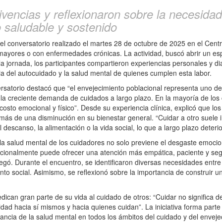
ivencias y reflexionaron sobre la necesida
 saludable y sostenido
del conversatorio realizado el martes 28 de octubre de 2025 en el Cen
mayores o con enfermedades crónicas. La actividad, buscó abrir un esp
a jornada, los participantes compartieron experiencias personales y dia
a del autocuidado y la salud mental de quienes cumplen esta labor.
ersatorio destacó que “el envejecimiento poblacional representa uno de
 creciente demanda de cuidados a largo plazo. En la mayoría de los c
 costo emocional y físico”. Desde su experiencia clínica, explicó que l
ás de una disminución en su bienestar general. “Cuidar a otro suele 
 descanso, la alimentación o la vida social, lo que a largo plazo deterio
 la salud mental de los cuidadores no solo previene el desgaste emocio
mocionalmente puede ofrecer una atención más empática, paciente y seg
gó. Durante el encuentro, se identificaron diversas necesidades entre 
o social. Asimismo, se reflexionó sobre la importancia de construir
ican gran parte de su vida al cuidado de otros: “Cuidar no significa de
idad hacia sí mismos y hacia quienes cuidan”. La iniciativa forma par
ortancia de la salud mental en todos los ámbitos del cuidado y del enveje