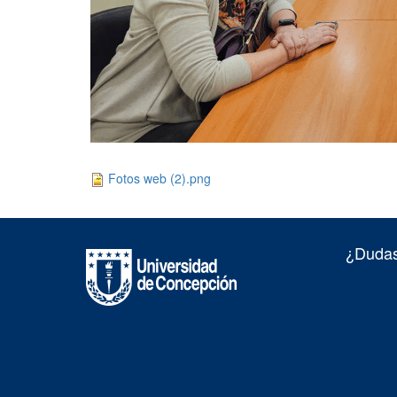
Fotos web (2).png
¿Dudas