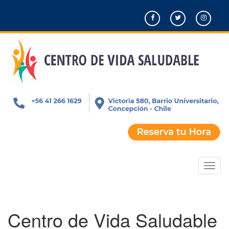
Pasar
al
contenido
principal
Toggl
naviga
Centro de Vida Saludable