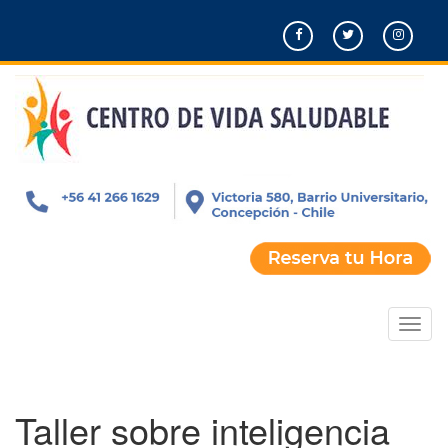
Pasar
al
contenido
principal
Toggl
naviga
Taller sobre inteligencia