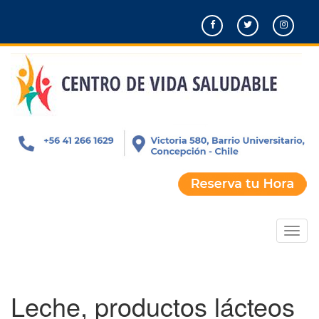
Pasar
al
contenido
principal
Toggl
naviga
Leche, productos lácteos