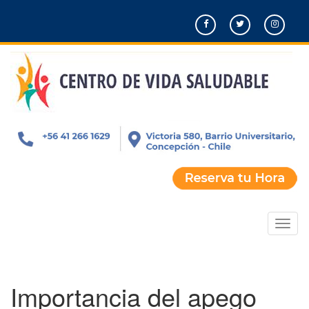
Pasar
al
contenido
principal
Toggl
naviga
Importancia del apego