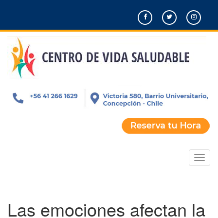
Pasar
al
contenido
principal
Toggl
naviga
Las emociones afectan la