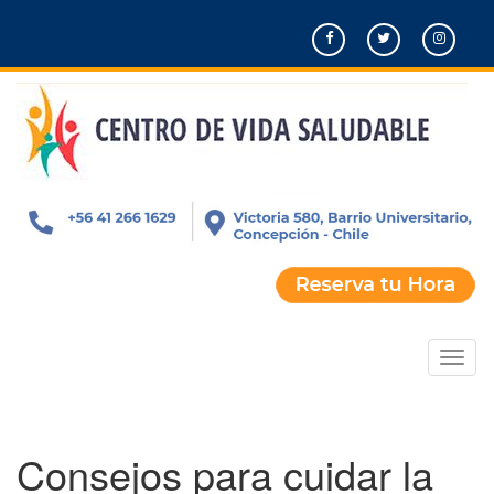
Pasar
al
contenido
principal
Toggl
naviga
Consejos para cuidar la