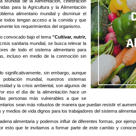
 Mundial de la Alimentación, celebración
das para la Agricultura y la Alimentación
oblema alimentario mundial y disminuir el
e todos tengan acceso a la comida y que
ente los requerimientos del organismo.
ido convocado bajo el tema
“Cultivar, nutrir,
crisis sanitaria mundial, se busca relevar la
dores de todo el sistema alimentario para
as, incluso en medio de la conmoción sin
do significativamente, sin embargo, aunque
 población mundial, nuestros sistemas
esidad y la crisis ambiental, son algunos de
Por eso el día de la alimentación hace un
a las personas más vulnerables a que se
entarios sean más robustos de manera que puedan resistir el aumento 
s y medios de vida dignos para los trabajadores del sistema alimentar
dena alimentaria y podemos influir de diferentes formas, por ejemp
por esto que te invitamos a formar parte de este cambio y conoce