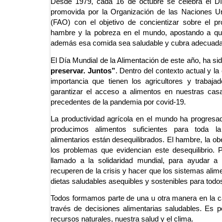
Desde 1979, cada 16 de octubre se celebra el Día
promovida por la Organización de las Naciones Uni
(FAO) con el objetivo de concientizar sobre el pr
hambre y la pobreza en el mundo,
apostando a qu
además esa comida sea saludable y cubra adecuadam
El Día Mundial de la Alimentación de este año, ha s
preservar. Juntos”
. Dentro del contexto actual y la 
importancia que tienen los agricultores y trabaja
garantizar el acceso a alimentos en nuestras cas
precedentes de la pandemia por covid-19.
La productividad agrícola en el mundo ha progresa
producimos alimentos suficientes para toda la
alimentarios están desequilibrados. El hambre, la ob
los problemas que evidencian este desequilibrio. 
llamado a la solidaridad mundial, para ayudar 
recuperen de la crisis y hacer que los sistemas alim
dietas saludables asequibles y sostenibles para todo
Todos formamos parte de una u otra manera en la ca
través de decisiones alimentarias saludables. Es 
recursos naturales, nuestra salud y el clima.