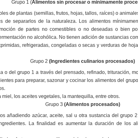
Grupo 1 (
Alimentos sin procesar o mínimamente proc
es de plantas (semillas, frutos, hojas, tallos, raíces) o anima
s de separarlos de la naturaleza. Los alimentos mínimame
oción de partes no comestibles o no deseadas o bien por se
fermentación no alcohólica. No tienen adición de sustancias com
primidas, refrigeradas, congeladas o secas y verduras de hoja y 
Grupo 2
(Ingredientes culinarios procesados)
za o del grupo 1 a través del prensado, refinado, trituració
dientes para preparar, sazonar y cocinar los alimentos del gru
os.
miel, los aceites vegetales, la mantequilla, entre otros.
Grupo 3
(Alimentos procesados)
os añadiendo azúcar, aceite, sal u otra sustancia del grupo 2
ngredientes. La finalidad es aumentar la duración de los a