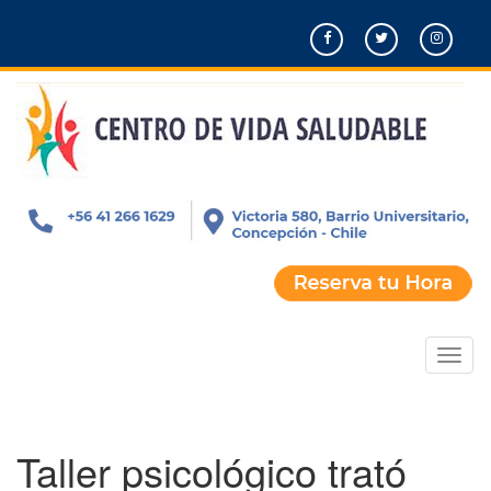
Pasar
al
contenido
principal
Toggl
naviga
Taller psicológico trató