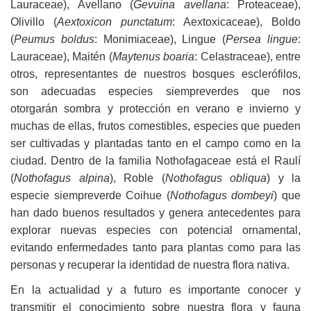
Lauraceae), Avellano (
Gevuina avellana
: Proteaceae),
Olivillo (
Aextoxicon punctatum
: Aextoxicaceae), Boldo
(
Peumus boldus
: Monimiaceae), Lingue (
Persea lingue
:
Lauraceae), Maitén (
Maytenus boaria
: Celastraceae), entre
otros, representantes de nuestros bosques esclerófilos,
son adecuadas especies siempreverdes que nos
otorgarán sombra y protección en verano e invierno y
muchas de ellas, frutos comestibles, especies que pueden
ser cultivadas y plantadas tanto en el campo como en la
ciudad. Dentro de la familia Nothofagaceae está el Raulí
(
Nothofagus alpina
), Roble (
Nothofagus obliqua
) y la
especie siempreverde Coihue (
Nothofagus dombeyi
) que
han dado buenos resultados y genera antecedentes para
explorar nuevas especies con potencial ornamental,
evitando enfermedades tanto para plantas como para las
personas y recuperar la identidad de nuestra flora nativa.
En la actualidad y a futuro es importante conocer y
transmitir el conocimiento sobre nuestra flora y fauna