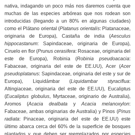
nativa, indagando un poco más nos daremos cuenta que
muchas de las especies arbóreas que nos rodean son
introducidas (llegando a un 80% en algunas ciudades)
como el Plátano oriental (
Platanus orientalis
: Platanaceae,
originaria de Europa), Castaña de india (
Aesculus
hippocastanum
: Sapindaceae, originaria de Europa),
Ciruelo en flor (
Prunus cerasifera
: Rosaceae, originaria del
este de Europa), Robinia (
Robinia pseudoacacia
:
Fabaceae, originaria del este de EE.UU), Acer (
Acer
pseudoplatanus
: Sapindaceae, originaria del este y sur de
Europa), Liquidámbar (
Liquidambar styraciflua
:
Altingiaceae, originaria del este de EE.UU), Eucaliptus
(
Eucaliptus globulus
, Myrtaceae, originario de Australia),
Aromos (
Acacia dealbata
y
Acacia melanoxylon
:
Fabaceae, ambas originarias de Australia) y Pinos (
Pinus
radiata
: Pinaceae, originaria del este de EE.UU) este
último abarca cerca del 60% de la superficie de bosques
plantados y que deben ser reemplazados por especies