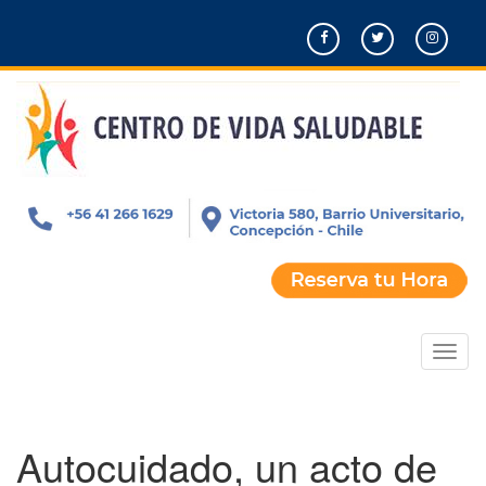
Pasar
al
contenido
principal
Toggl
naviga
Autocuidado, un acto de