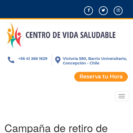
Pasar
al
contenido
principal
Toggl
naviga
Campaña de retiro de