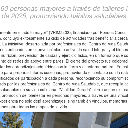
e 60 personas mayores a través de talleres i
 de 2025, promoviendo hábitos saludables, 
la mente en el adulto mayor” (VRIM2433), financiado por Fondos Concur
 concluyó exitosamente su ciclo de actividades tras beneficiar a cerc
La iniciativa, desarrollada por profesionales del Centro de Vida Salud
rios enfocados en el envejecimiento activo, la salud integral y el biene
utrición, prevención de caídas y ejercicio físico, en un formato que c
iento de redes de apoyo entre pares. El cierre del proyecto fue celebr
 los aprendizajes adquiridos con la tierra y el entorno natural. En es
o para preparar futuras cosechas, promoviendo el contacto con la natur
rtificados de participación a cada persona, reconociendo su compromiso
do por los profesionales del Centro de Vida Saludable, que recopila c
os saludables en su vida cotidiana. “Vitalidad Dorada” cierra así un exi
promoción del bienestar en personas mayores, a través de una vinculaci
 experiencia no solo dejó aprendizajes, sino también vínculos, memori
nos para todas las etapas de la vida.