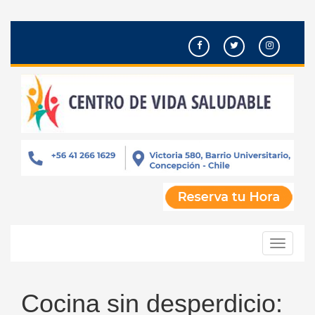
Pasar
al
contenido
principal
Toggle
navigati
Cocina sin desperdicio: