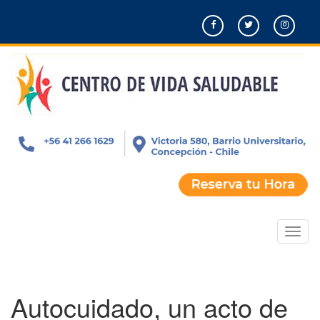
Pasar
al
contenido
principal
Toggl
naviga
Autocuidado, un acto de