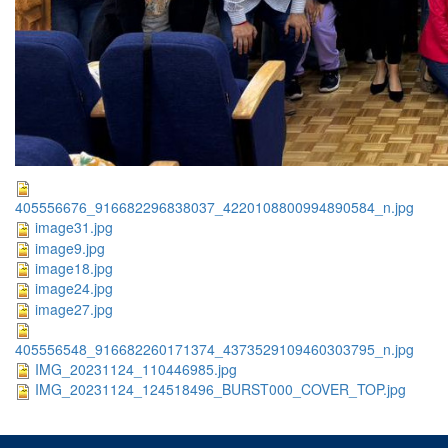
405556676_916682296838037_4220108800994890584_n.jpg
image31.jpg
image9.jpg
image18.jpg
image24.jpg
image27.jpg
405556548_916682260171374_4373529109460303795_n.jpg
IMG_20231124_110446985.jpg
IMG_20231124_124518496_BURST000_COVER_TOP.jpg