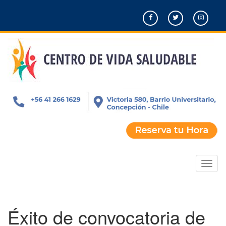
Pasar
al
contenido
principal
Toggl
naviga
Éxito de convocatoria de