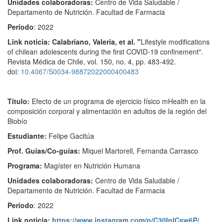
Unidades colaboradoras:
Centro de Vida Saludable /
Departamento de Nutrición. Facultad de Farmacia
Período
: 2022
Link noticia: Calabriano, Valeria, et al. "
Lifestyle modifications
of chilean adolescents during the first COVID-19 confinement".
Revista Médica de Chile, vol. 150, no. 4, pp. 483-492.
doi:
10.4067/S0034-98872022000400483
Título:
Efecto de un programa de ejercicio físico mHealth en la
composición corporal y alimentación en adultos de la región del
Biobío
Estudiante:
Felipe Gacitúa
Prof. Guías/Co-guías:
Miquel Martorell, Fernanda Carrasco
Programa:
Magíster en Nutrición Humana
Unidades colaboradoras:
Centro de Vida Saludable /
Departamento de Nutrición. Facultad de Farmacia
Período
: 2022
Link noticia:
https://www.instagram.com/p/
C30IplCsw6P/