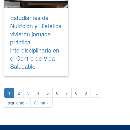
Estudiantes de
Nutrición y Dietética
vivieron jornada
práctica
interdisciplinaria en
el Centro de Vida
Saludable
1
2
3
4
5
6
7
8
9
…
siguiente ›
última »