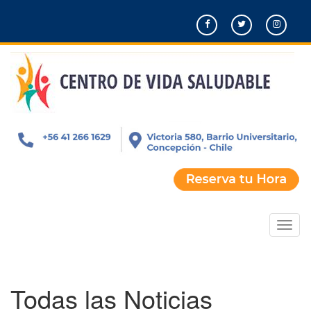
Pasar
al
contenido
principal
Toggl
naviga
Todas las Noticias