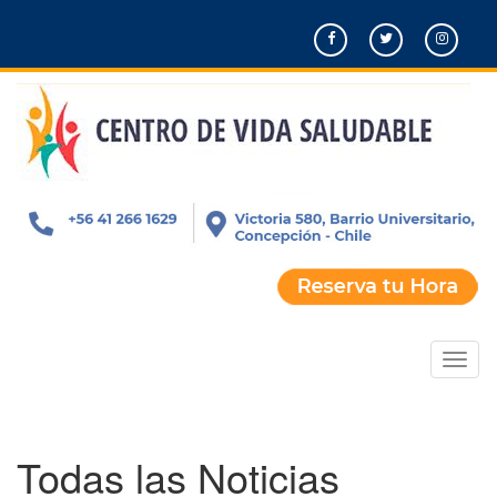
Pasar
al
contenido
principal
Toggl
naviga
Todas las Noticias