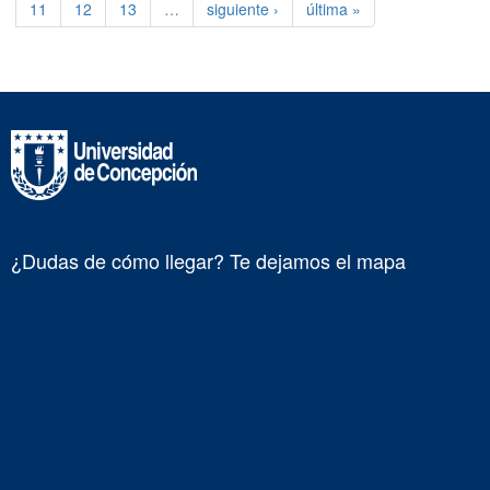
11
12
13
…
siguiente ›
última »
¿Dudas de cómo llegar? Te dejamos el mapa