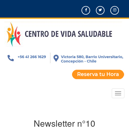
Pasar
al
contenido
principal
Toggl
naviga
Newsletter n°10