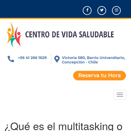
Pasar
al
contenido
principal
Toggl
naviga
¿Qué es el multitasking o