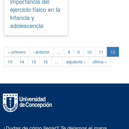
importancia del
ejercicio físico en la
infancia y
adolescencia
« primero
‹ anterior
…
8
9
10
11
12
13
14
15
16
…
siguiente ›
última »
¿Dudas de cómo llegar? Te dejamos el mapa