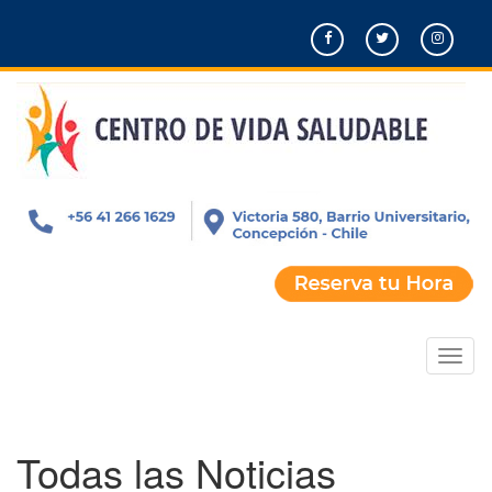
Pasar
al
contenido
principal
Toggl
naviga
Todas las Noticias