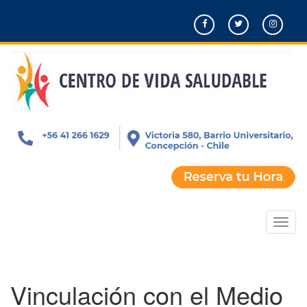
Pasar
al
contenido
principal
Toggl
naviga
Vinculación con el Medio