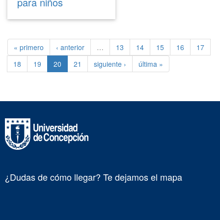
para niños
« primero
‹ anterior
…
13
14
15
16
17
18
19
20
21
siguiente ›
última »
¿Dudas de cómo llegar? Te dejamos el mapa