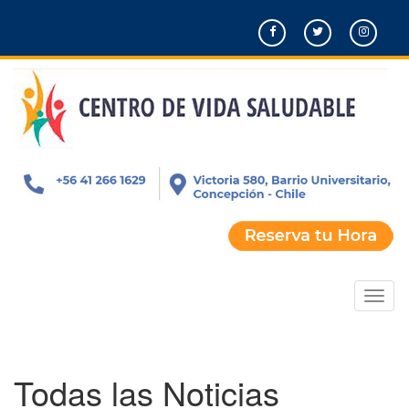
Pasar
al
contenido
principal
Toggl
naviga
Todas las Noticias