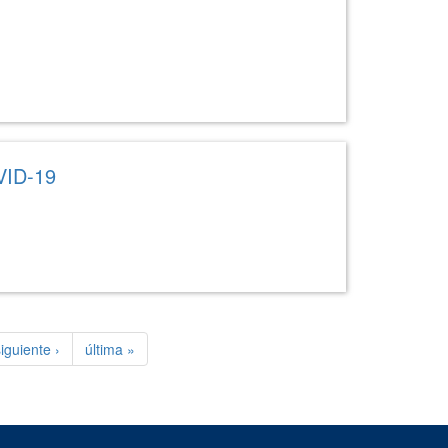
VID-19
iguiente ›
última »