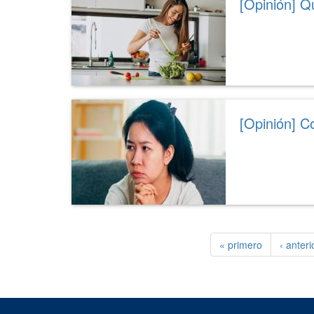
[Opinión] Q
[Opinión] C
« primero
‹ anteri