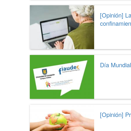
[Opinión] L
confinamien
Día Mundial
[Opinión] P