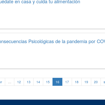
uédate en casa y cuida tu alimentación
onsecuencias Psicológicas de la pandemia por CO
or
…
12
13
14
15
16
17
18
19
20
s