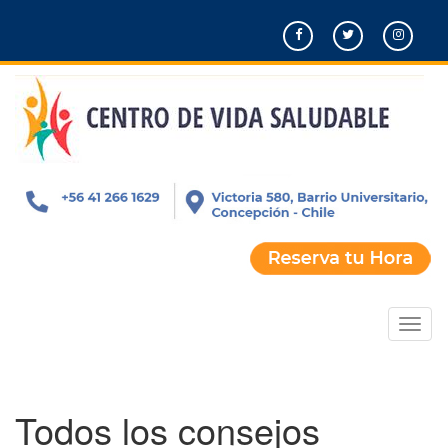
Pasar
al
contenido
principal
Toggl
naviga
Todos los consejos