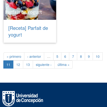
[Receta] Parfait de
yogurt
« primero
‹ anterior
…
5
6
7
8
9
10
11
12
13
siguiente ›
última »