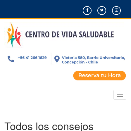
Pasar
al
contenido
principal
Toggl
naviga
Todos los consejos