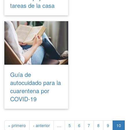
tareas de la casa
Guía de
autocuidado para la
cuarentena por
COVID-19
« primero
‹ anterior
…
5
6
7
8
9
10