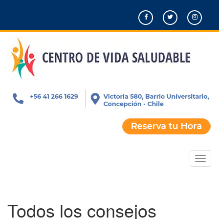
Pasar
al
contenido
principal
Toggl
naviga
Todos los consejos