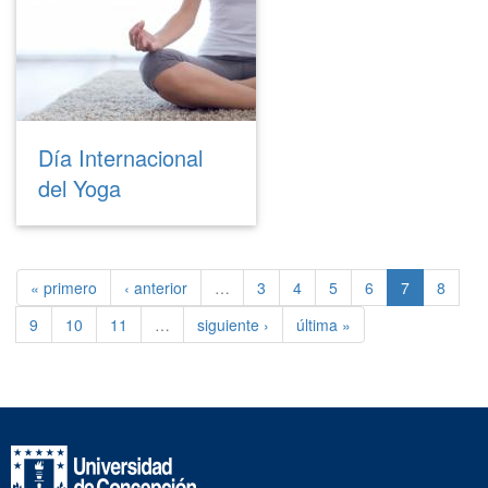
Día Internacional
del Yoga
« primero
‹ anterior
…
3
4
5
6
7
8
9
10
11
…
siguiente ›
última »