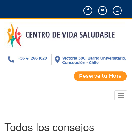
Pasar
al
contenido
principal
Toggl
naviga
Todos los consejos