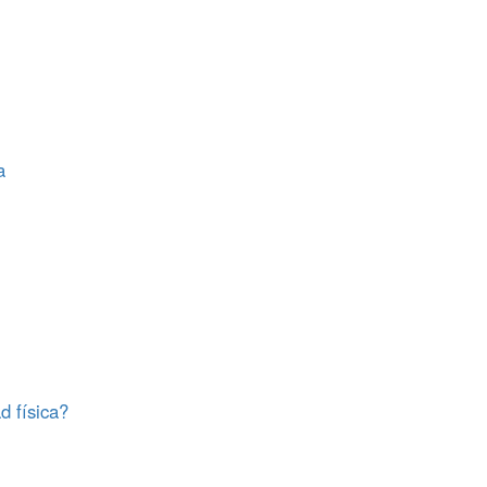
a
d física?